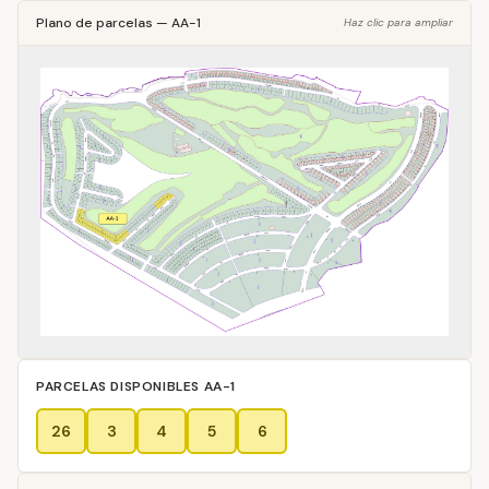
Plano de parcelas
—
AA-1
Haz clic para ampliar
PARCELAS DISPONIBLES
AA-1
26
3
4
5
6