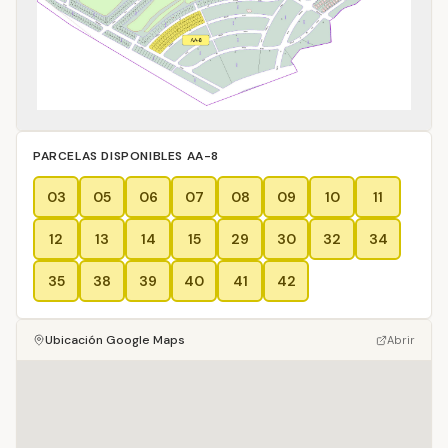
PARCELAS DISPONIBLES
AA-8
03
05
06
07
08
09
10
11
12
13
14
15
29
30
32
34
35
38
39
40
41
42
Ubicación Google Maps
Abrir