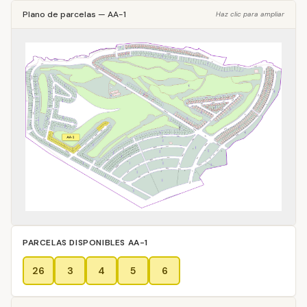
Plano de parcelas
—
AA-1
Haz clic para ampliar
PARCELAS DISPONIBLES
AA-1
26
3
4
5
6