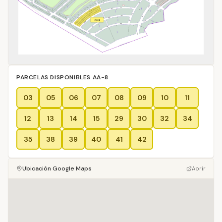
PARCELAS DISPONIBLES
AA-8
03
05
06
07
08
09
10
11
12
13
14
15
29
30
32
34
35
38
39
40
41
42
Ubicación Google Maps
Abrir